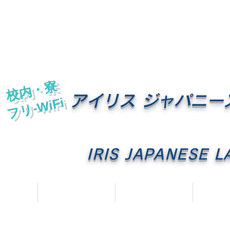
校内・寮
アイリス ジャパニー
フリ-WiFi
IRIS JAPANESE 
OME
アイリスとは
キャンパスライフ
カリ