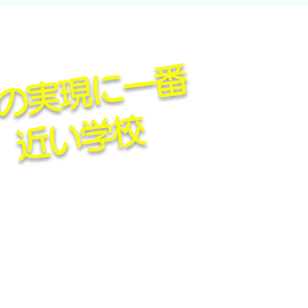
夢
の
実
現
に
一
番
近
い
学
校