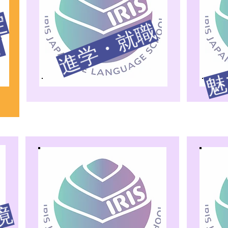
日
本
能
力
検
定
合
格
め
ざ
し
進学・就職
語
て
魅
​