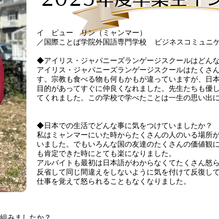
イ ピュー リン（ミャンマー）
／国際ことば学院外国語専門学校 ビジネスコミュニ
◆アイリス・ジャパニーズランゲージスクールはどん
アイリス・ジャパニーズランゲージスクールはたくさ
す。宗教も食べる物も何もかもが違っていますが、日
目的があってすぐに仲良くなれました。先生たちも優
てくれました。この学校で学べたことは一生の思い出
◆日本での生活でどんな事に気をつけていましたか？
私はミャンマーにいた時からたくさんの人のいる場所
いました。でもいろんな国の友達のたくさんの価値観
も肯定できた時にとても楽になりました。
アルバイトも最初は日本語がわからなくてたくさん怒
反省して同じ間違えをしないように気を付けて反復し
仕事を覚えて怒られることもなくなりました。
組みましたか？