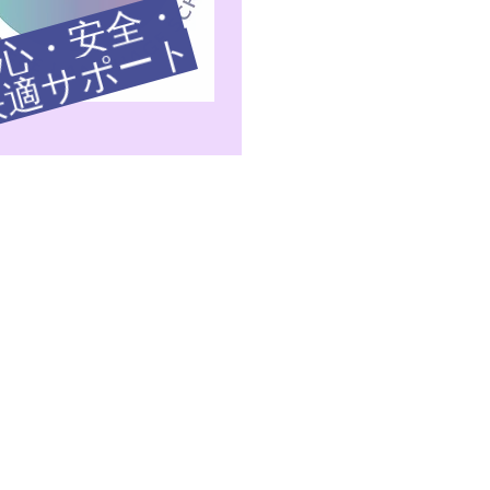
安
心
・
安
全
・
快
適
サ
ポ
ー
ト