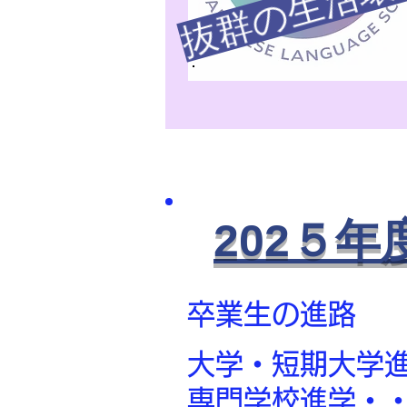
抜群の生活環
202５
卒業生の進路
​
大学・短期大学進
専門学校進学・・