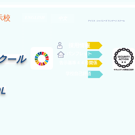
示校
ENGLISH
中文
アイリス ジャパニーズ ランゲージ スクール
採用情報
パンフレット
クール
告示基準４４号関係
学校自己評価
OL
日本福祉大学
中部国際研修センター
More